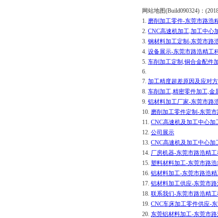
网站地图(Build090324)：(2018-1
1.
磨削加工零件-东莞市路浩
2.
CNC高速机加工,加工中心
3.
钢材料加工定制-东莞市路
4.
设备展示-东莞市路浩精工
5.
车削加工定制,铜合金配件
6.
7.
加工精度超差原因及应对方
8.
车削加工,精密零件加工,
9.
铝材料加工厂家-东莞市路
10.
磨削加工零件定制-东莞
11.
CNC高速机及加工中心加
12.
公司展示
13.
CNC高速机及加工中心加
14.
厂房机器-东莞市路浩精
15.
塑料材料加工-东莞市路
16.
铝材料加工-东莞市路浩
17.
铝材料加工供应-东莞市
18.
联系我们-东莞市路浩精
19.
CNC车床加工零件供应-
20.
东莞铝材料加工-东莞市