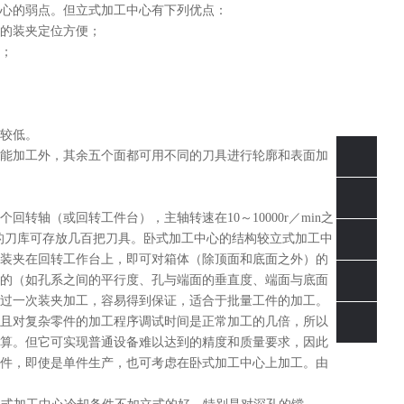
心的弱点。但立式加工中心有下列优点：
的装夹定位方便；
；
较低。
不能加工外，其余五个面都可用不同的刀具进行轮廓和表面加
轴（或回转工件台），主轴转速在10～10000r／min之
，有的刀库可存放几百把刀具。卧式加工中心的结构较立式加工中
0769-
装夹在回转工作台上，即可对箱体（除顶面和底面之外）的
39022898
的（如孔系之间的平行度、孔与端面的垂直度、端面与底面
立即
过一次装夹加工，容易得到保证，适合于批量工件的加工。
咨询
且对复杂零件的加工程序调试时间是正常加工的几倍，所以
算。但它可实现普通设备难以达到的精度和质量要求，因此
件，即使是单件生产，也可考虑在卧式加工中心上加工。由