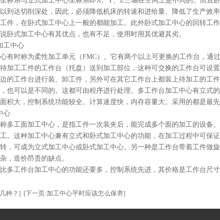
坐标系与立式加工中心坐标系即X、Y、Z三轴在空间上是不同的。而且
以到达切削深处，因此，必须降低机床的转速和进给量、降低了生产效率
工件，在卧式加工中心上一般的都能加工。此外卧式加工中心的回转工作
说卧式加工中心有其优点，也有不足，使用时用其优避其劣。
加工中心
心有时称为柔性加工单元（FMC）。它有两个以上可更换的工作台，通
待加工工件的工作台（托盘）送到加工部位，这种可交换的工作台可设置
边的工作台进行装、卸工件，另外可在其它工作台上都装上待加工的工件
，也可以是不同的。这都可由程序进行处理。多工作台加工中心有立式的
面积大，控制系统功能较全。计算速度快，内存容量大。采用的都是最先
中心
称多工面加工中心，是指工件一次装夹后，能完成多个面的加工的设备。
工。这种加工中心兼有立式和卧式加工中心的功能，在加工过程中可保证
转，可成为立式加工中心或卧式加工中心。另一种是工作台带着工件做旋
杂，造价昂贵的缺点。
比多工作台加工中心的功能还要多，控制系统先进，其价格是工作台尺寸
几种？]
[下一页:加工中心平时应该怎么保养]