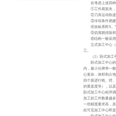
在考虑上述四种
①工件易装夹，
②刀具运动轨迹
③冷却条件易建
④坐标系即X、
⑤切屑易排除和
⑥结构一般采用
立式加工中心（
工。
（2）卧式加工
卧式加工中心的
内，最小分辨率一般
心复杂，体积和占地
四个面进行铣、镗、
的垂直度等），以及
卧式加工中心程序调
加工的工件数量越多
一些精度要求高，其
此可见加工中心即是