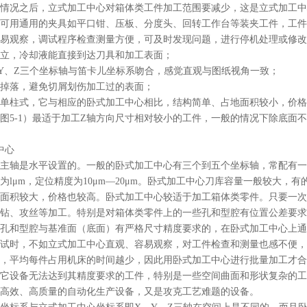
情况之后，立式加工中心对箱体类工件加工范围要减少，这是立式加工中
可用通用的夹具如平口钳、压板、分度头、回转工作台等装夹工件，工件
易观察，调试程序检查测量方便，可及时发现问题，进行停机处理或修改
立，冷却液能直接到达刀具和加工表面；
Y、Z三个坐标轴与笛卡儿坐标系吻合，感觉直观与图纸视角一致；
掉落，避免切屑划伤加工过的表面；
单柱式，它与相应的卧式加工中心相比，结构简单、占地面积较小，价格
图5-1）最适于加工Z轴方向尺寸相对较小的工件，一般的情况下除底面
中心
主轴是水平设置的。一般的卧式加工中心有三个到五个坐标轴，常配有一个回转
为lμm，定位精度为10μm—20μm。卧式加工中心刀库容量一般较大
面积较大，价格也较高。卧式加工中心较适于加工箱体类零件。只要一次
钻、攻丝等加工。特别是对箱体类零件上的一些孔和型腔有位置公差要求
孔和型腔与基准面（底面）有严格尺寸精度要求的，在卧式加工中心上通
试时，不如立式加工中心直观、容易观察，对工件检查和测量也感不便，
，平均每件占用机床的时间越少，因此用卧式加工中心进行批量加工才合
它设备无法达到其精度要求的工件，特别是一些空间曲面和形状复杂的工
高效、高质量的自动化生产设备，又是攻克工艺难题的设备。