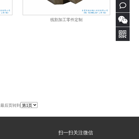
0769-
39022898
立即
线割加工零件定制
咨询
页 最后页转到
扫一扫关注微信