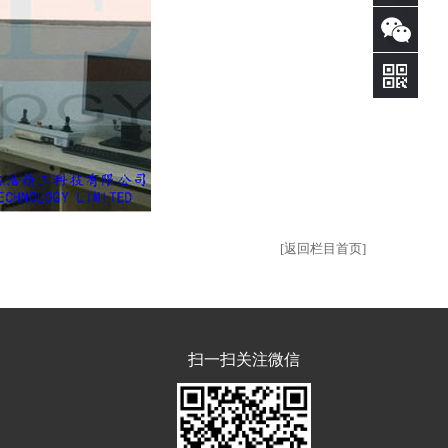
39022898
立即
咨询
[返回栏目首页]
扫一扫关注微信